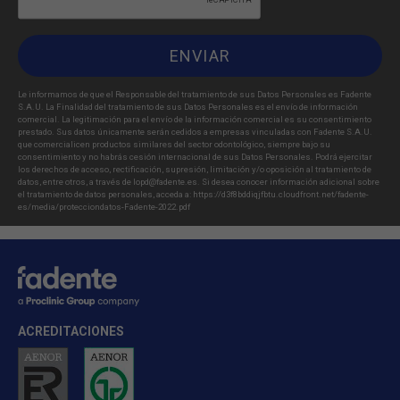
Le informamos de que el Responsable del tratamiento de sus Datos Personales es Fadente
S.A.U. La Finalidad del tratamiento de sus Datos Personales es el envío de información
comercial. La legitimación para el envío de la información comercial es su consentimiento
prestado. Sus datos únicamente serán cedidos a empresas vinculadas con Fadente S.A.U.
que comercialicen productos similares del sector odontológico, siempre bajo su
consentimiento y no habrás cesión internacional de sus Datos Personales. Podrá ejercitar
los derechos de acceso, rectificación, supresión, limitación y/o oposición al tratamiento de
datos, entre otros, a través de lopd@fadente.es. Si desea conocer información adicional sobre
el tratamiento de datos personales, acceda a:
https://d3f8bddiqjfbtu.cloudfront.net/fadente-
es/media/protecciondatos-Fadente-2022.pdf
ACREDITACIONES