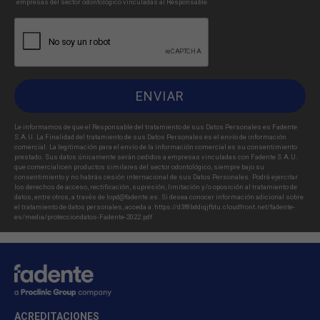
empresas del sector odontológico vinculadas al Responsable.
Le informamos de que el Responsable del tratamiento de sus Datos Personales es Fadente
S.A.U. La Finalidad del tratamiento de sus Datos Personales es el envío de información
comercial. La legitimación para el envío de la información comercial es su consentimiento
prestado. Sus datos únicamente serán cedidos a empresas vinculadas con Fadente S.A.U.
que comercialicen productos similares del sector odontológico, siempre bajo su
consentimiento y no habrás cesión internacional de sus Datos Personales. Podrá ejercitar
los derechos de acceso, rectificación, supresión, limitación y/o oposición al tratamiento de
datos, entre otros, a través de lopd@fadente.es. Si desea conocer información adicional sobre
el tratamiento de datos personales, acceda a:
https://d3f8bddiqjfbtu.cloudfront.net/fadente-
es/media/protecciondatos-Fadente-2022.pdf
ACREDITACIONES