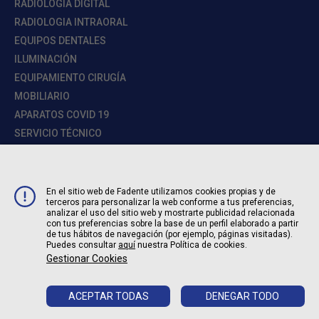
RADIOLOGIA DIGITAL
RADIOLOGIA INTRAORAL
EQUIPOS DENTALES
ILUMINACIÓN
EQUIPAMIENTO CIRUGÍA
MOBILIARIO
APARATOS COVID 19
SERVICIO TÉCNICO
AVISO LEGAL
En el sitio web de Fadente utilizamos cookies propias y de
terceros para personalizar la web conforme a tus preferencias,
POLÍTICA DE PRIVACIDAD
analizar el uso del sitio web y mostrarte publicidad relacionada
con tus preferencias sobre la base de un perfil elaborado a partir
POLÍTICA DE COOKIES
de tus hábitos de navegación (por ejemplo, páginas visitadas).
CONFIGURACIÓN DE COOKIES
Puedes consultar
aquí
nuestra Política de cookies.
Gestionar Cookies
© Copyright Fadente by Proclinic
ACEPTAR TODAS
DENEGAR TODO